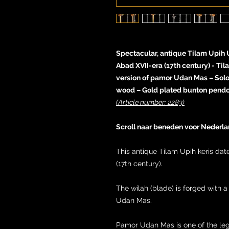
Spectacular, antique Tilam Upih 
Abad XVII-era (17th century) - Ti
version of pamor Udan Mas – So
wood – Gold plated bunton pendo
(Article number: 2283)
Scroll naar beneden voor Nederla
This antique Tilam Upih keris da
(17th century).
The wilah (blade) is forged with a
Udan Mas.
Pamor Udan Mas is one of the leg