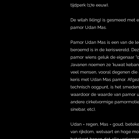
tijdperk (17e eeuw).
De wilah (kling) is gesmeed met e
pamor Udan Mas.
Pamor Udan Mas is een van de le
beroemd is in de keriswereld. Dez
pamor wiens geluk de eigenaar "
Javanen noemen ze 'kuwat kebandan
veel mensen, vooral degenen die 
keris met Udan Mas pamor. Afgezi
technisch oogpunt, is het smeden
waardoor de waarde van pamor uda
andere cirkelvormige pamormotiev
sinebar, etc).
Udan = regen, Mas = goud, beteken
van rijkdom, welvaart en hoge mor
betekent hopen dat alle verlangen