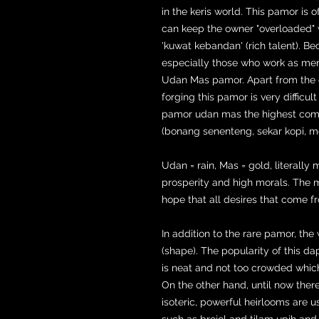
in the keris world. This pamor is 
can keep the owner "overloaded" 
'kuwat kebandan' (rich talent). Be
especially those who work as me
Udan Mas pamor. Apart from the es
forging this pamor is very difficu
pamor udan mas the highest comp
(bonang senenteng, sekar kopi, mel
Udan = rain, Mas = gold, literally 
prosperity and high morals. The 
hope that all desires that come fr
In addition to the rare pamor, the
(shape). The popularity of this dap
is neat and not too crowded whic
On the other hand, until now there
isoteric, powerful heirlooms are u
such as brojol and tilam upih and