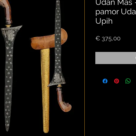
Udan Mas -
pamor Uda
Upih
Price
€ 375,00