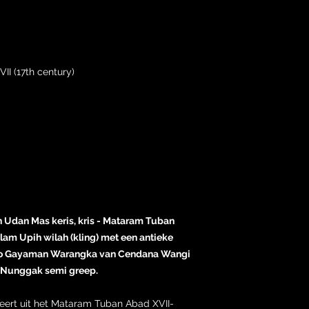
I (17th century)
h Udan Mas keris, kris - Mataram Tuban
ilam Upih wilah (kling) met een antieke
olo Gayaman Warangka van Cendana Wangi
 Nunggak semi greep.
teert uit het Mataram Tuban Abad XVII-