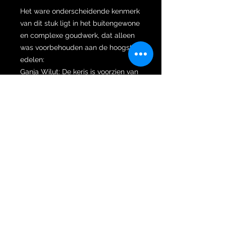
Het ware onderscheidende kenmerk
van dit stuk ligt in het buitengewone
en complexe goudwerk, dat alleen
was voorbehouden aan de hoogste
edelen:
Ganja Wilut: De keris is voorzien van
een zeldzame Ganja Wilut
(golvende ganja), een moeilijke en
ongewone variatie die staat voor
aanpassingsvermogen, hoge status
en een unieke persoonlijkheid.
Kamarogan Kinatah: De gehele
ganja is uitvoerig versierd met
Kamarogan-kunst, met ingewikkeld
reliëfsnijwerk van vloeiende ranken
en patronen. Deze gedetailleerde
basiskunst is volledig afgewerkt met