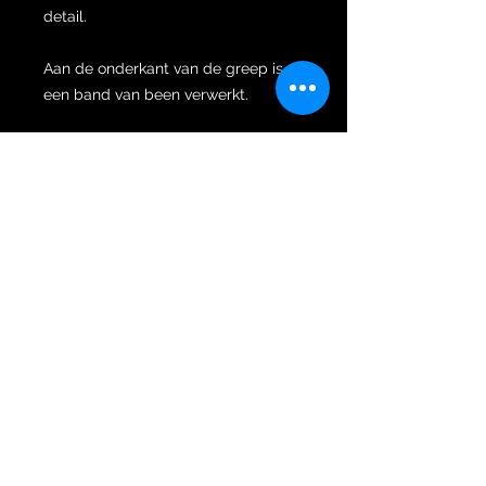
detail.
Aan de onderkant van de greep is
een band van been verwerkt.
De naam “janggelan” betekent “als
een maïskolf”, maar het betekent
ook “als de botten in het staartbeen
van een paard”. De reden dat in
Oost-Jawa deze tamelijk
buisvormige handvaten janggelan
worden genoemd, is vanwege de
textuur van de greep. Zowel een
maïskolf als de botten uit het
staartbeen van een paard vertonen
groeven en kanalen, die soms heel
dicht in de buurt komen van een
maïskolf nadat deze is ontdaan van
zaden, soms met diep reliëf dat we