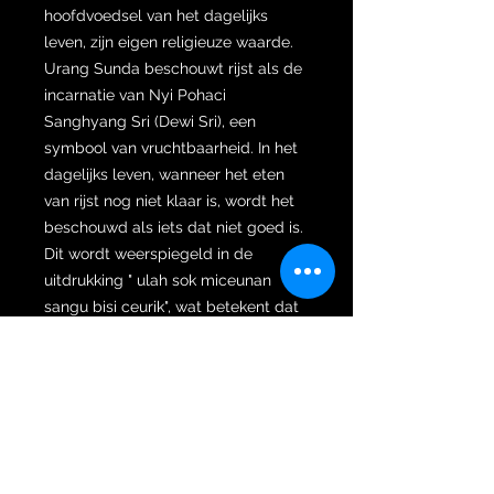
hoofdvoedsel van het dagelijks
leven, zijn eigen religieuze waarde.
Urang Sunda beschouwt rijst als de
incarnatie van Nyi Pohaci
Sanghyang Sri (Dewi Sri), een
symbool van vruchtbaarheid. In het
dagelijks leven, wanneer het eten
van rijst nog niet klaar is, wordt het
beschouwd als iets dat niet goed is.
Dit wordt weerspiegeld in de
uitdrukking " ulah sok miceunan
sangu bisi ceurik", wat betekent dat
je niet graag rijst verspilt, omdat de
rijst kan huilen. Rationeel gezien
biedt deze vroege opvoeding
kinderen moreel onderwijs om
levensonderhoud te leren
waarderen of iets te respecteren dat
als het belangrijkste in het leven