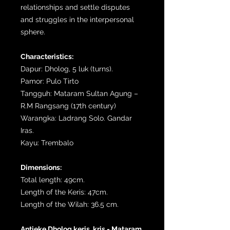
relationships and settle disputes
and struggles in the interpersonal
sphere.
Characteristics:
Dapur: Dholog, 5 luk (turns).
Pamor: Pulo Tirto
Tangguh: Mataram Sultan Agung –
R.M Rangsang (17th century)
Warangka: Ladrang Solo. Gandar
Iras.
Kayu: Trembalo
Dimensions:
Total length: 49cm.
Length of the Keris: 47cm.
Length of the Wilah: 36.5 cm.
Antieke Dholog keris, kris - Mataram