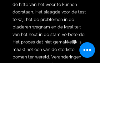
de hitte van het weer te kunnen
doorstaan. Het slaagde voor de test
terwijl het de problemen in de
bladeren wegnam en de kwaliteit
van het hout in de stam verbeterde.
Het proces dat niet gemakkelijk is,
maakt het een van de sterkste
bomen ter wereld. Veranderingen
kunnen gebeuren, de seizoenen van
het leven kunnen veranderen. Er zijn
tijden dat we door zulke tijden
moeten. Een tijd waarin alles zo
gemakkelijk leek te gaan, maar kon
blijken te zijn waar het ineens zo
droog werd. Dat is de fase waar het
bovennatuurlijke ons door heeft
laten gaan. Als er tijden vol
beproevingen komen, geloof dan
dat we er door de kracht van deze