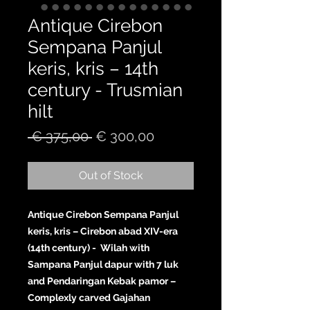
Antique Cirebon
Sempana Panjul
keris, kris – 14th
century - Trusmian
hilt
Regular
Sale
 € 375,00 
€ 300,00
Price
Price
Out of Stock
Antique Cirebon Sempana Panjul
keris, kris – Cirebon abad XIV-era
(14th century) - Wilah with
Sampana Panjul dapur with 7 luk
and Pendaringan Kebak pamor –
Complexly carved Gajahan