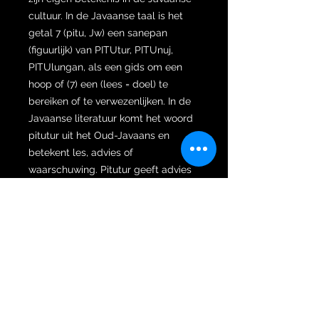
cultuur. In de Javaanse taal is het
getal 7 (pitu, Jw) een sanepan
(figuurlijk) van PITUtur, PITUnuj,
PITUlungan, als een gids om een
hoop of (7) een (lees = doel) te
bereiken of te verwezenlijken. In de
Javaanse literatuur komt het woord
pitutur uit het Oud-Javaans en
betekent les, advies of
waarschuwing. Pitutur geeft advies
(woorden van wijsheid) als een van
de richtlijnen voor het leven. Van de
bezitter van zeven (7) wordt
verwacht dat hij of zij altijd in staat is
om te luisteren en alles in zich op te
nemen wat wordt overgebracht, of
het nu advies is, een uitstorting van
het hart of gewoon een woord waar