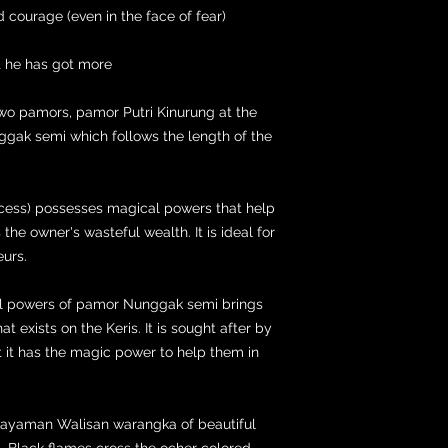
d courage (even in the face of fear)
t he has got more
two pamors, pamor Putri Kinurung at the
gak semi which follows the length of the
cess) possesses magical powers that help
the owner's wasteful wealth. It is ideal for
eurs.
ural powers of pamor Nunggak semi brings
t exists on the Keris. It is sought after by
t it has the magic power to help them in
 Gayaman Walisan warangka of beautiful
 Black flames cross the ocher colored