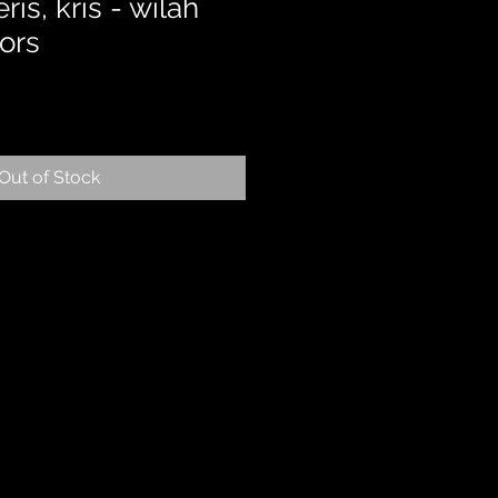
ris, kris - wilah
ors
Out of Stock