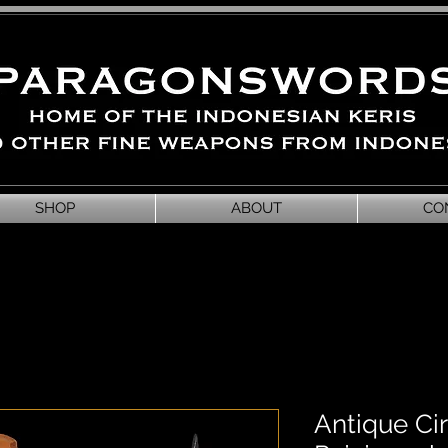
SHOP
ABOUT
CO
Antique Ci