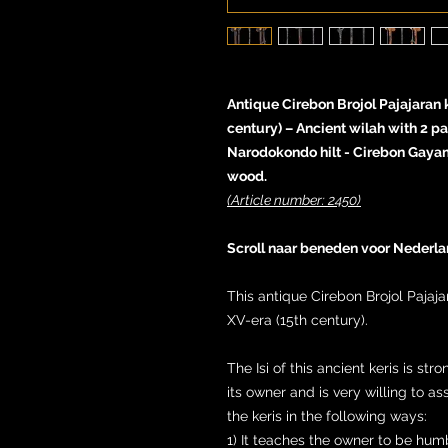
Antique Cirebon Brojol Pajajaran k
century) – Ancient wilah with 2 p
Narodokondo hilt - Cirebon Gaya
wood.
(Article number: 2450)
Scroll naar beneden voor Nederla
This antique Cirebon Brojol Pajaj
XV-era (15th century).
The Isi of this ancient keris is st
its owner and is very willing to as
the keris in the following ways:
1) It teaches the owner to be hum