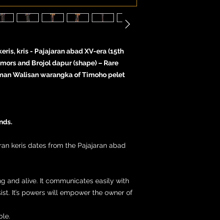
eris, kris - Pajajaran abad XV-era (15th
amors and Brojol dapur (shape) – Rare
man Walisan warangka of Timoho pelet
nds.
aran keris dates from the Pajajaran abad
rong and alive. It communicates easily with
sist. It’s powers will empower the owner of
ble.