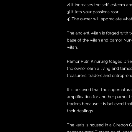
2) It increases the self-esteem an
3) It lets your passions roar
4) The owner will appreciate wha
The ancient wilah is forged with 
base of the wilah and pamor Nung
wilah.
Pamor Putri Kinurung (caged prin
the owner earn a living and tames 
treasurers, traders and entrepren
It is believed that the supernat
amplification for another pamor tha
traders because it is believed tha
their dealings.
The keris is housed in a Cirebon
ocher colored Timoho pelet wood.