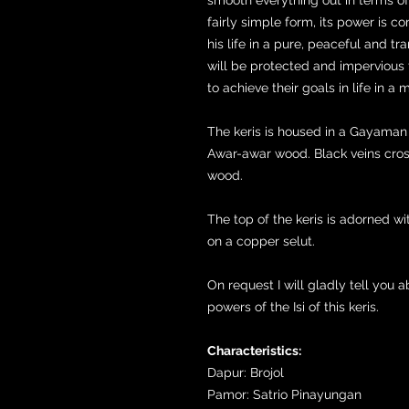
fairly simple form, its power is co
his life in a pure, peaceful and tr
will be protected and impervious 
to achieve their goals in life in 
The keris is housed in a Gayaman
Awar-awar wood. Black veins cro
wood.
The top of the keris is adorned wit
on a copper selut.
On request I will gladly tell you 
powers of the Isi of this keris.
Characteristics:
Dapur: Brojol
Pamor: Satrio Pinayungan