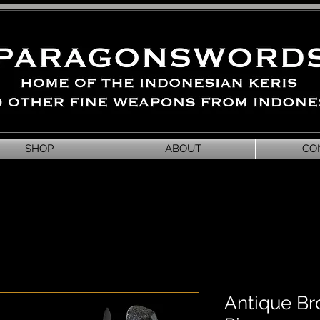
SHOP
ABOUT
CO
Antique Bro