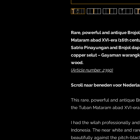
Rare, powerful and antique Brojol,
Mataram abad XVI-era (16th centu
Satrio Pinayungan and Brojol dapu
copper selut – Gayaman warangk
wood.
(Article number: 2390)
Scroll naar beneden voor Nederla
This rare, powerful and antique Br
the Tuban Mataram abad XVI-era (
I had the wilah professionally and
Indonesia. The near white and ra
beautifully against the pitch-bla