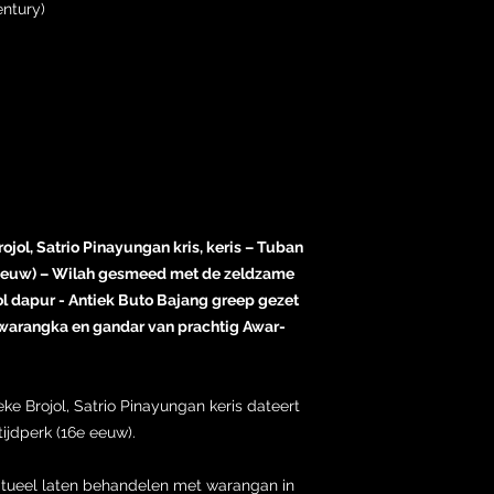
ntury)
ojol, Satrio Pinayungan kris, keris – Tuban
 eeuw) – Wilah gesmeed met de zeldzame
l dapur - Antiek Buto Bajang greep gezet
warangka en gandar van prachtig Awar-
ke Brojol, Satrio Pinayungan keris dateert
ijdperk (16e eeuw).
ritueel laten behandelen met warangan in