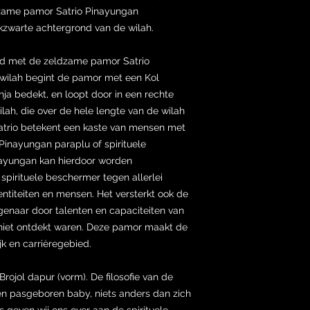
ldzame pamor Satrio Pinayungan
ikzwarte achtergrond van de wilah.
ed met de zeldzame pamor Satrio
 wilah begint de pamor met een Kol
nja bedekt, en loopt door in een rechte
ilah, die over de hele lengte van de wilah
 Satrio betekent een kaste van mensen met
l Pinayungan paraplu of spirituele
nayungan kan hierdoor worden
 spirituele beschermer tegen allerlei
entiteiten en mensen. Het versterkt ook de
genaar door talenten en capaciteiten van
 niet ontdekt waren. Deze pamor maakt de
jk en carrièregebied.
rojol dapur (vorm). De filosofie van de
 een pasgeboren baby, niets anders dan zich
s geven wij ons over aan de spirituele