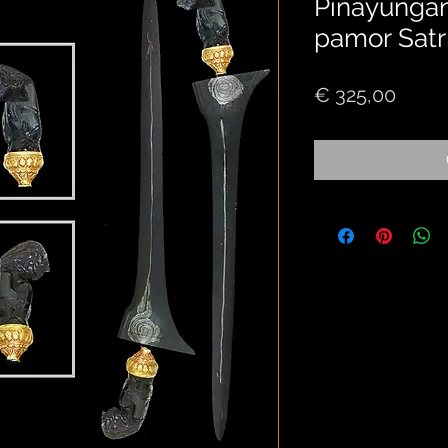
Pinayungan 
pamor Satr
Price
€ 325,00