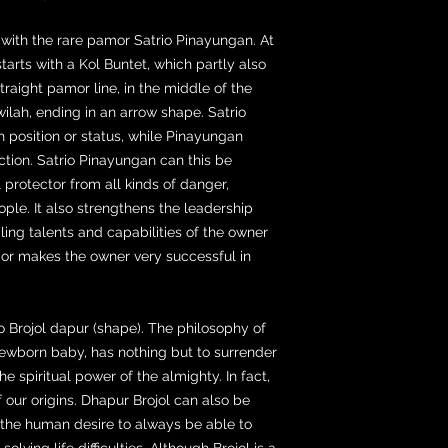
 with the rare pamor Satrio Pinayungan. At
tarts with a Kol Buntet, which partly also
traight pamor line, in the middle of the
wilah, ending in an arrow shape. Satrio
 position or status, while Pinayungan
ction. Satrio Pinayungan can this be
l protector from all kinds of danger,
ople. It also strengthens the leadership
ling talents and capabilities of the owner
or makes the owner very successful in
o Brojol dapur (shape). The philosophy of
a newborn baby, has nothing but to surrender
he spiritual power of the almighty. In fact,
 our origins. Dhapur Brojol can also be
the human desire to always be able to
lving life difficulties. Although Brojol is a