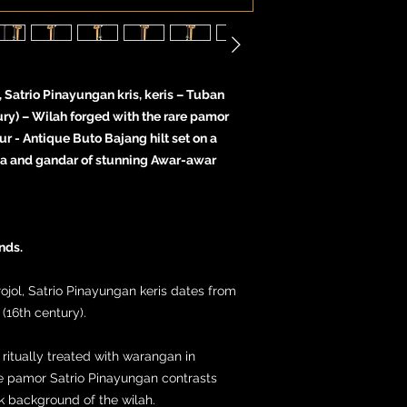
 Satrio Pinayungan kris, keris – Tuban
ry) – Wilah forged with the rare pamor
r - Antique Buto Bajang hilt set on a
a and gandar of stunning Awar-awar
nds.
ojol, Satrio Pinayungan keris dates from
16th century).
 ritually treated with warangan in
re pamor Satrio Pinayungan contrasts
ck background of the wilah.