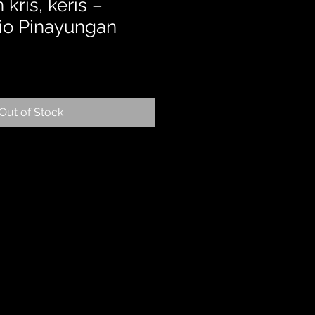
kris, keris –
io Pinayungan
Out of Stock