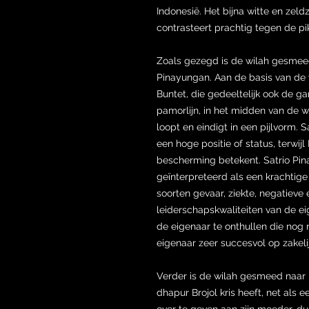
Indonesië. Het bijna witte en ze
contrasteert prachtig tegen de p
Zoals gezegd is de wilah gesme
Pinayungan. Aan de basis van de
Buntet, die gedeeltelijk ook de ga
pamorlijn, in het midden van de w
loopt en eindigt in een pijlvorm.
een hoge positie of status, terwij
bescherming betekent. Satrio Pi
geïnterpreteerd als een krachtige
soorten gevaar, ziekte, negatieve 
leiderschapskwaliteiten van de ei
de eigenaar te onthullen die nog
eigenaar zeer succesvol op zakeli
Verder is de wilah gesmeed naar B
dhapur Brojol kris heeft, net als
over te geven aan zijn moeder, du