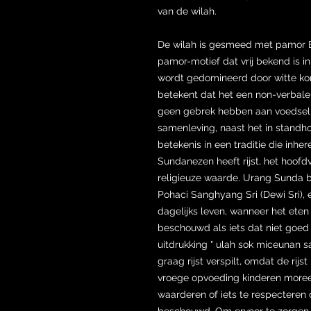
van de wilah.
De wilah is gesmeed met pamor 
pamor-motief dat vrij bekend is i
wordt gedomineerd door witte korre
betekent dat het een non-verbale
geen gebrek hebben aan voedsel e
samenleving, naast het in standh
betekenis in een traditie die inhe
Sundanezen heeft rijst, het hoofdv
religieuze waarde. Urang Sunda be
Pohaci Sanghyang Sri (Dewi Sri), 
dagelijks leven, wanneer het eten v
beschouwd als iets dat niet goed 
uitdrukking " ulah sok miceunan sa
graag rijst verspilt, omdat de rijs
vroege opvoeding kinderen moree
waarderen of iets te respecteren d
beschouwd. Om ervoor te zorge