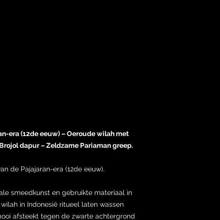
jaran-era (12de eeuw) – Oeroude wilah met
rojol dapur – Zeldzame Pariaman greep.
van de Pajajaran-era (12de eeuw).
male smeedkunst en gebruikte materiaal in
 wilah in Indonesië ritueel laten wassen
mooi afsteekt tegen de zwarte achtergrond