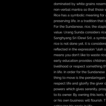
dominated by white grains resembli
non-verbal mantra so that those wh
Rice has a symbolic meaning for an
preserving life, in a tradition tha
For the Sundanese, rice, the staple
value. Urang Sunda considers rice
Sanghyang Sri (Dewi Sri), a symbol 
rice is not done yet, it is conside
reflected in the expression "ulah 
means you don't like to waste rice
early education provides children
livelihood or respect something t
in life. In order for the Sundanese
thing to move is the pendaringan 
respect life and glorify the giver 
powers which gives serenity, pro
to its owner. By owning this keris,
or his own business will flourish.
achieving his goals in life.