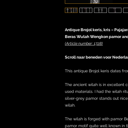
Antique Brojol keris, kris – Pajaja
Beras Wutah Wengkon pamor and B
(Article number: 1728)
Scroll naar beneden voor Nederl
This antique Brojol keris dates fro
The ancient wilah is in excellent 
used materials. I had the wilah ri
silver-grey pamor stands out nice
wilah.
The wilah is forged with pamor B
pamor motif quite well known in th