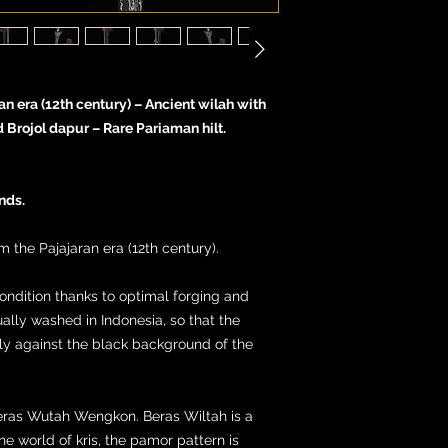
ran era (12th century) – Ancient wilah with
rojol dapur – Rare Pariaman hilt.
ands.
m the Pajajaran era (12th century).
condition thanks to optimal forging and
tually washed in Indonesia, so that the
ly against the black background of the
eras Wutah Wengkon. Beras Wiltah is a
e world of kris, the pamor pattern is