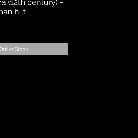
ra (12th century) -
an hilt.
Out of Stock