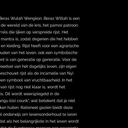
Beras Wutah Wengkon. Beras Wiltah is een
n de wereld van de kris, het pamor patroon
ls die lijken op verspreide rijst. Het
 mantra is, zodat degenen die het hebben
n kleding. Rijst heeft voor een agrarische
ouden van het leven, ook een symbolische
rent is van generatie op generatie. Voor de
oedsel van het dagelijks leven, zijn eigen
schouwt rijst als de incarnatie van Nyi
een symbool van vruchtbaarheid. In het
an rijst nog niet klaar is, wordt het
is. Dit wordt weerspiegeld in de
ngu bisi ceurik", wat betekent dat je niet
t kan huilen. Rationeel gezien biedt deze
l onderwijs om levensonderhoud te leren
at als het belangrijkste in het leven wordt
n dat de Sundanese mensen een gewoonte