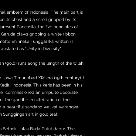
nal emblem of Indonesia. The main part is
on its chest and a scroll gripped by its
present Pancasila, the five principles of
e Garuda claws gripping a white ribbon
 motto Bhinneka Tunggal Ika written in
anslated as "Unity in Diversity".
h (gold) runs aong the length of the wilah.
 Jawa Timur abad XIX-era (19th century). I
ediri, Indonesia. This keris has been in his
ther commissioned an Empu to decorate
of the gandhik in celebration of the
ad a beautiful sandang walikat warangka
 Sunggingan art in gold leaf.
to Bethok, Jalak Buda Putut dapur. The
fferent from other kerisses. Bethok krissen