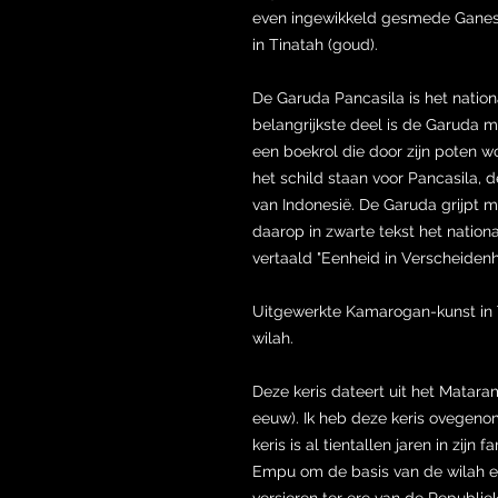
even ingewikkeld gesmede Ganesh
in Tinatah (goud).
De Garuda Pancasila is het natio
belangrijkste deel is de Garuda me
een boekrol die door zijn poten 
het schild staan voor Pancasila, d
van Indonesië. De Garuda grijpt me
daarop in zwarte tekst het nationa
vertaald "Eenheid in Verscheidenh
Uitgewerkte Kamarogan-kunst in T
wilah.
Deze keris dateert uit het Matara
eeuw). Ik heb deze keris ovegeno
keris is al tientallen jaren in zijn
Empu om de basis van de wilah e
versieren ter ere van de Republiek