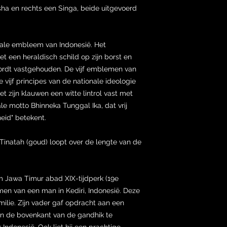
a en rechts een Singa, beide uitgevoerd
nale embleem van Indonesië. Het
t een heraldisch schild op zijn borst en
wordt vastgehouden. De vijf emblemen van
e vijf principes van de nationale ideologie
t zijn klauwen een witte lintrol vast met
le motto Bhinneka Tunggal Ika, dat vrij
eid" betekent.
inatah (goud) loopt over de lengte van de
m Jawa Timur abad XIX-tijdperk (19e
men van een man in Kediri, Indonesië. Deze
 familie. Zijn vader gaf opdracht aan een
n de bovenkant van de gandhik te
 Indonesië. Ook liet hij een prachtige