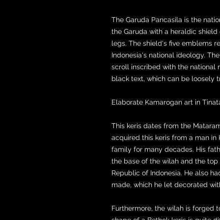
The Garuda Pancasila is the natio
the Garuda with a heraldic shield 
legs. The shield's five emblems re
Indonesia's national ideology. Th
scroll inscribed with the national
black text, which can be loosely tr
Elaborate Kamarogan art in Tinata
This keris dates from the Mataram
acquired this keris from a man in K
family for many decades. His fa
the base of the wilah and the top 
Republic of Indonesia. He also h
made, which he let decorated with
Furthermore, the wilah is forged 
shape of a Bethok keris is quite di