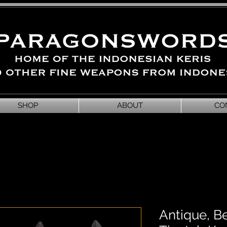
SHOP
ABOUT
CO
Antique, B