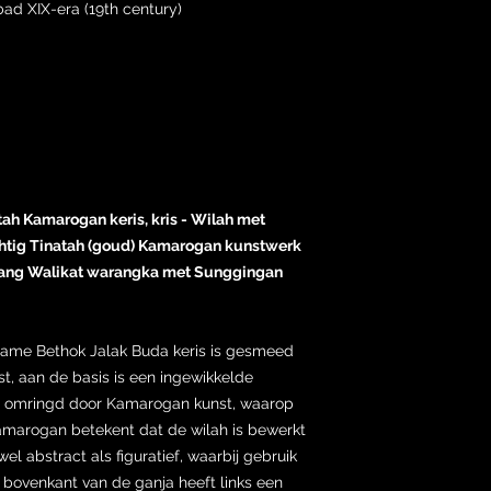
d XIX-era (19th century)
tah Kamarogan keris, kris - Wilah met
htig Tinatah (goud) Kamarogan kunstwerk
dang Walikat warangka met Sunggingan
zame Bethok Jalak Buda keris is gesmeed
, aan de basis is een ingewikkelde
, omringd door Kamarogan kunst, waarop
amarogan betekent dat de wilah is bewerkt
l abstract als figuratief, waarbij gebruik
 bovenkant van de ganja heeft links een