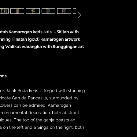
atah Kamarogan keris, kris – Wilah with
nning Tinatah (gold) Kamarogan artwork
ng Walikat warangka with Sunggingan art
nds.
hok Jalak Buda keris is forged with stunning
tricate Garuda Pancasila, surrounded by
 flowers can be admired. Kamarogan
th ornamental decoration, both abstract
niques. The top of the ganja boasts an
 on the left and a Singa on the right, both