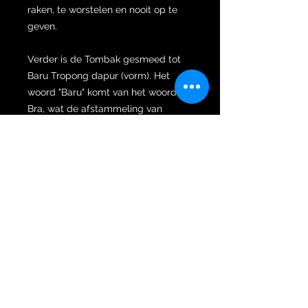
raken, te worstelen en nooit op te
geven.
Verder is de Tombak gesmeed tot
Baru Tropong dapur (vorm). Het
woord "Baru" komt van het woord
Bra, wat de afstammeling van
brahmanen betekent, namelijk een
rishi wiens positie of kaste de
hoogste is die optreedt als adviseur
van de koning, religieuze leiders en
militaire opvoeders. Dit kan niet los
worden gezien van de opleiding en
kennis waarover deze brahmanen
beschikken, waaronder sociale
wetenschappen, geneeskunde,
wiskunde, architectuur en wapens.
Een Brahmana is een brahmaanse
priester en de hoogste van de vier