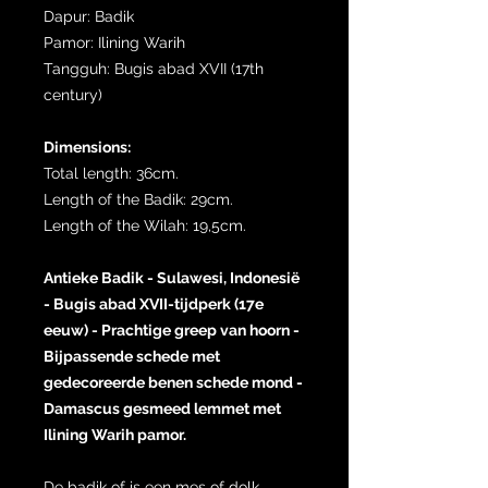
Dapur: Badik
Pamor: Ilining Warih
Tangguh: Bugis abad XVII (17th
century)
Dimensions:
Total length: 36cm.
Length of the Badik: 29cm.
Length of the Wilah: 19,5cm.
Antieke Badik - Sulawesi, Indonesië
- Bugis abad XVII-tijdperk (17e
eeuw) - Prachtige greep van hoorn -
Bijpassende schede met
gedecoreerde benen schede mond -
Damascus gesmeed lemmet met
Ilining Warih pamor.
De badik of is een mes of dolk