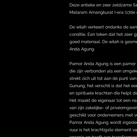
Deze antieke en zeer zeldzame S
Mataram Amangkurat I-era (17de 
De wilah verkeert ondanks de aanzi
conditie. Een teken dat het zeer
goed materiaal. De wilah is ges
Anda Agung.
Pamor Anda Agung is een pamor Re
die zijn verbonden als een omgeke
strekt zich uit tot aan de punt va
Gunung, het verschil is dat het ee
en spirituele krachten die helpt de
Het maakt de eigenaar tot een nat
van zijn zakelijke- of privéomgevi
geschikt voor ondernemers met v
Pamor Anda Agung wordt ingedeel
vuur is het krachtigste element 
energie en heeft een transformere