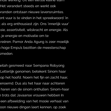
Het verandert steeds en werkt ook
randen ontstaan nieuwe levensruimtes.
nt vuur is te vinden in het spreekwoord ‘in
als erg enthousiast zijn. Ons ‘innerlijk vuur’
e, assertiviteit, wilskracht en energie. Als
l je energie en motivatie om te
reëren. Pamor Anda Agung is zeer moeilijk
n hoge Empu’s bezitten de meesterschap
n smeden.
e wilah gesmeed naar Sempana Robyong
 Letterlijk genomen, betekent Sinom haar
 op het hoofd. Noem het fijn en zacht haar,
enoemd. Dus als het haar naar achteren
 haren van de sinom onthullen. Sinom-haar
n trots dat Javaanse vrouwen hebben In
een afbeelding van het mooie verhaal van
soon nieuwe dingen leert kennen, op zoek