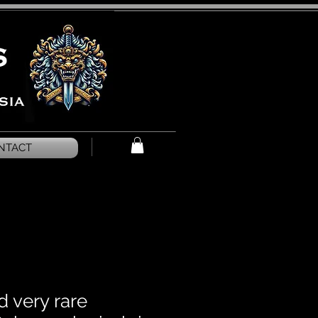
NTACT
d very rare