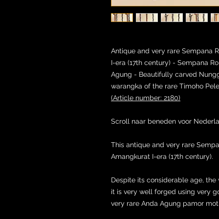
Antique and very rare Sempana R
I-era (17th century) - Sempana R
Agung - Beautifully carved Nun
warangka of the rare Timoho Pel
(Article number: 2180)
Scroll naar beneden voor Nederl
This antique and very rare Semp
Amangkurat I-era (17th century).
Despite its considerable age, the 
it is very well forged using very 
very rare Anda Agung pamor moti