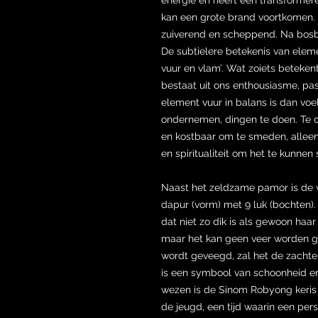
kan een grote brand voortkomen. 
zuiverend en scheppend. Na bosb
De subtielere betekenis van eleme
vuur en vlam’. Wat zoiets betekent 
bestaat uit ons enthousiasme, passi
element vuur in balans is dan voe
ondernemen, dingen te doen. Te c
en kostbaar om te smeden, allee
en spiritualiteit om het te kunne
Naast het zeldzame pamor is d
dapur (vorm) met 9 luk (bochten).
dat niet zo dik is als gewoon haar
maar het kan geen veer worden g
wordt geveegd, zal het de zachte
is een symbool van schoonheid e
wezen is de Sinom Robyong keris 
de jeugd, een tijd waarin een per