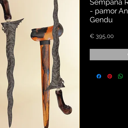
Sempana Ro
- pamor A
Gendu
Price
€ 395,00