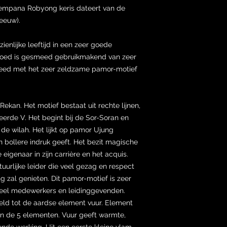
empana Robyong keris dateert van de
eeuw).
enlijke leeftijd in een zeer goede
 goed is gesmeed gebruikmakend van zeer
meed met het zeer zeldzame pamor-motief
kan. Het motief bestaat uit rechte lijnen,
erde V. Het begint bij de Sor-Soran en
n de wilah. Het lijkt op pamor Ujung
n bollere indruk geeft. Het bezit magische
 eigenaar in zijn carrière en het acquis.
uurlijke leider die veel gezag en respect
ng zal genieten. Dit pamor-motief is zeer
eel medewerkers en leidinggevenden.
d tot de aardse element vuur. Element
van de 5 elementen. Vuur geeft warmte,
nde werking. Uit een eerste kleine vlam