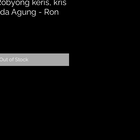
byong keris, kris
nda Agung - Ron
Out of Stock