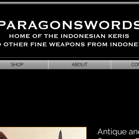
SHOP
ABOUT
CO
Antique an