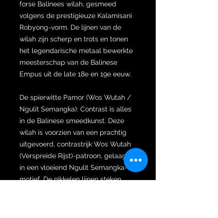
forse Balinees wilah, gesmeed
volgens de prestigieuze Kalamisani
Robyong-vorm. De lijnen van de
wilah zijn scherp en trots en tonen
het legendarische metaal bewerkte
meesterschap van de Balinese
Empus uit de late 18e en 19e eeuw.
De spierwitte Pamor (Wos Wutah /
Ngulit Semangka): Contrast is alles
in de Balinese smeedkunst. Deze
wilah is voorzien van een prachtig
uitgevoerd, contrastrijk Wos Wutah
(Verspreide Rijst)-patroon, gelaagd
in een vloeiend Ngulit Semangka-
motief. De nikkelen lijnen steken
schitterend wit af tegen het
donkere, chemisch geëtste ijzer,
waardoor een hypnotiserende,