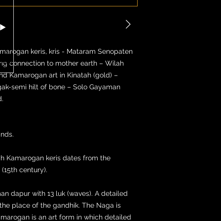
marogan keris, kris - Mataram Senopaten
ong connection to mother earth – Wilah
nd Kamarogan art in Kinatah (gold) –
ak-semi hilt of bone – Solo Gayaman
.
ands.
ah Kamarogan keris dates from the
15th century).
an dapur with 13 luk (waves). A detailed
he place of the gandhik. The Naga is
arogan is an art form in which detailed