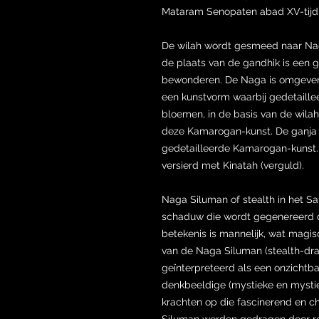
Mataram Senopaten abad XV-tijdp
De wilah wordt gesmeed naar Nag
de plaats van de gandhik is een 
bewonderen. De Naga is omgeven
een kunstvorm waarbij gedetaillee
bloemen, in de basis van de wila
deze Kamarogan-kunst. De ganja 
gedetailleerde Kamarogan-kunst
versierd met Kinatah (verguld).
Naga Siluman of stealth in het San
schaduw die wordt gegenereerd 
betekenis is mannelijk, wat magis
van de Naga Siluman (stealth-draa
geïnterpreteerd als een onzichtba
denkbeeldige (mystieke en mystie
krachten op die fascinerend en ch
Siluman werden gedragen door re