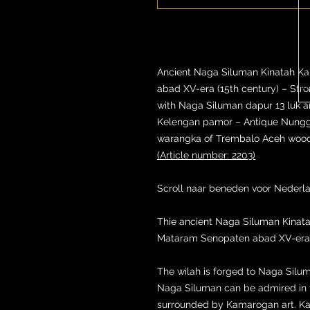
Ancient Naga Siluman Kinatah Ka
abad XV-era (15th century) – Str
with Naga Siluman dapur 13 luk a
Kelengan pamor – Antique Nungg
warangka of Trembalo Aceh wood
(Article number: 2203)
Scroll naar beneden voor Nederl
Thie ancient Naga Siluman Kinat
Mataram Senopaten abad XV-era (
The wilah is forged to Naga Silum
Naga Siluman can be admired in t
surrounded by Kamarogan art. Kam