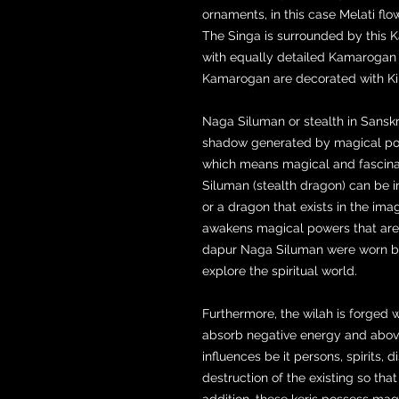
ornaments, in this case Melati flo
The Singa is surrounded by this K
with equally detailed Kamarogan 
Kamarogan are decorated with Kin
Naga Siluman or stealth in Sanskri
shadow generated by magical pow
which means magical and fascinati
Siluman (stealth dragon) can be in
or a dragon that exists in the ima
awakens magical powers that are 
dapur Naga Siluman were worn by 
explore the spiritual world.
Furthermore, the wilah is forged
absorb negative energy and above 
influences be it persons, spirits, 
destruction of the existing so tha
addition, these keris possess mag