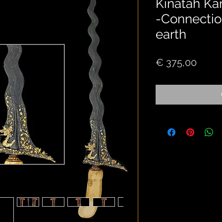
Kinatah Kam
-Connectio
earth
Price
€ 375,00