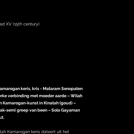
d XV (15th century)
marogan keris, kris - Mataram Senopaten
erke verbinding met moeder aarde – Wilah
n Kamarogan-kunst in Kinatah (goud) –
ak-semi greep van been – Solo Gayaman
t.
ah Kamarogan keris dateert uit het