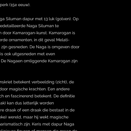
erk (15e eeuw).
a Siluman dapur met 13 luk (golven). Op
gedetailleerde Naga Siluman te
 door Kamarogan-kunst. Kamarogan is
rde ornamenten, in dit geval Melati-
h zijn gesneden. De Naga is omgeven door
is ook uitgesneden met even
. De Nagaen omliggende Kamarogan zijn
skriet betekent verbeelding (zicht), de
door magische krachten. Een andere
ch en fascinerend betekent. De definitie
k) kan dus letterlijk worden
re draak of een draak die bestaat in de
ke) wereld, maar hij wekt magische
arismatisch zijn. Keris met dapur Naga
ligieuze figuren of mensen die graag de