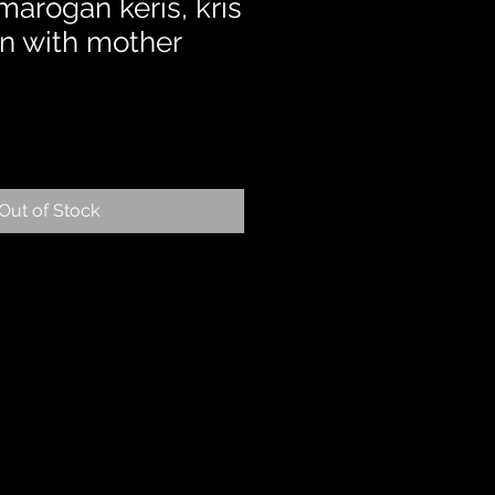
arogan keris, kris
n with mother
Out of Stock