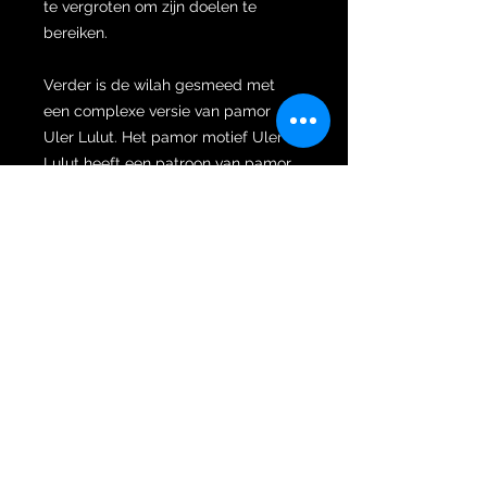
te vergroten om zijn doelen te
bereiken.
Verder is de wilah gesmeed met
een complexe versie van pamor
Uler Lulut. Het pamor motief Uler
Lulut heeft een patroon van pamor
bollen die met elkaar verbonden zijn
en die lijken op het lichaam van een
slang. Deze pamor lijkt op de aard
van water in die zin dat de stroom
ervan gerelateerd is aan
cumulatieve rijkdom en voorspoed.
Uler Lulut betekent “tamme slang”
in het Indonesisch. Het bezit
magische krachten die de eigenaar
van de keris geluk brengen in de zin
dat het voor hem gemakkelijk wordt
om inkomsten te genereren.