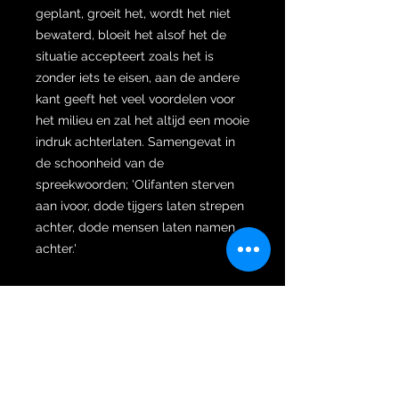
geplant, groeit het, wordt het niet
bewaterd, bloeit het alsof het de
situatie accepteert zoals het is
zonder iets te eisen, aan de andere
kant geeft het veel voordelen voor
het milieu en zal het altijd een mooie
indruk achterlaten. Samengevat in
de schoonheid van de
spreekwoorden; 'Olifanten sterven
aan ivoor, dode tijgers laten strepen
achter, dode mensen laten namen
achter.'
Verder is de wilah gesmeed met
een complexe Ngulit Semangka
pamor. Het prestigieuze pamor-
motief Ngulit Semangka helpt de
eigenaar van de keris om zijn
netwerk te verbreden en zorgt