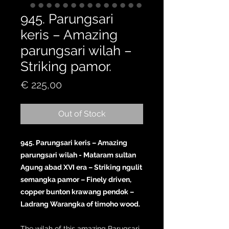
945. Parungsari
keris – Amazing
parungsari wilah –
Striking pamor.
Price
€ 225,00
Out of Stock
945. Parungsari keris – Amazing
parungsari wilah - Mataram sultan
Agung abad XVI era – Striking ngulit
semangka pamor – Finely driven,
copper bunton krawang pendok –
Ladrang Warangka of timoho wood.
The wilah of this amazing Parugsari