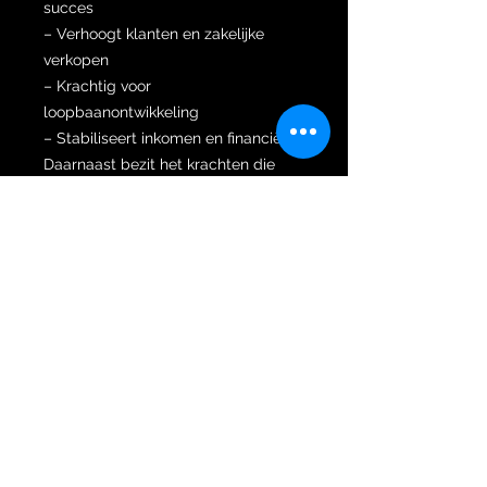
succes
– Verhoogt klanten en zakelijke
verkopen
– Krachtig voor
loopbaanontwikkeling
– Stabiliseert inkomen en financiën
Daarnaast bezit het krachten die
diverse gezondheidsklachten
voorkomen of genezen zoals:
Prostaatkanker, Parkinson, alzheimer,
hart- en vaatziekten.
Het staat bekend als het
energetische centrum van plezier,
seksualiteit en vreugde.
Naast het zeldzame pamor is de
wilah gesmeed naar Tilam Upih
dapur (vorm). Tilam Upih bevat een
filosofische betekenis. Tilam Upih,