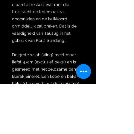
eraan te trekken, wat met die
trekkracht de ledemaat zal
doorsnijden en de buikkoord
onmiddellijk zal breken. Dat is de
vaardigheid van Tausug in het
gebruik van Keris Sundang.
De grote wilah (kling) meet maar
liefst 47cm (exclusief peksi) en is
gesmeed met het zeldzame pamor
Blarak Sineret. Een koperen baka-
baka (strak) verbindt de ganja met
de wilah. Pamor Blarak Ngirid wordt
ook wel Blarak Sindered genoemd.
Het pamor-motief deze pamor lijkt
op een kokosnootblad compleet
met hoofdnerf. Het concept van
deze pamor is de belichaming van
"kokosbladeren die worden rond