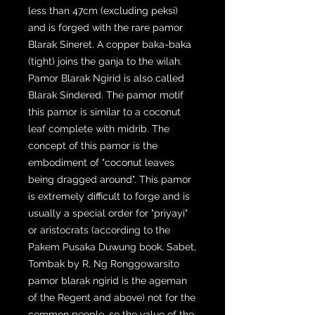
less than 47cm (excluding peksi)
and is forged with the rare pamor
Blarak Sineret. A copper baka-baka
(tight) joins the ganja to the wilah.
Pamor Blarak Ngirid is also called
Blarak Sindered. The pamor motif
this pamor is similar to a coconut
leaf complete with midrib. The
concept of this pamor is the
embodiment of "coconut leaves
being dragged around". This pamor
is extremely difficult to forge and is
usually a special order for "priyayi"
or aristocrats (according to the
Pakem Pusaka Duwung book, Sabet,
Tombak by R, Ng Ronggowarsito
pamor blarak ngirid is the ageman
of the Regent and above) not for the
common people, so the value of the