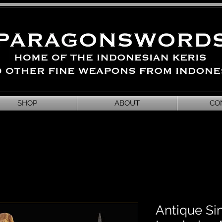
SHOP
ABOUT
CO
Antique S