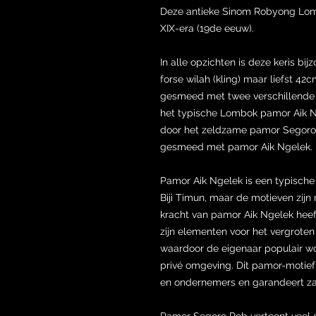
Deze antieke Sinom Robyong Lom
XIX-era (19de eeuw).
In alle opzichten is deze keris b
forse wilah (kling) maar liefst 42
gesmeed met twee verschillende p
het typische Lombok pamor Aik N
door het zeldzame pamor Segoro R
gesmeed met pamor Aik Ngelek.
Pamor Aik Ngelek is een typisch
Biji Timun, maar de motieven zijn
kracht van pamor Aik Ngelek heeft
zijn elementen voor het vergrote
waardoor de eigenaar populair wor
privé omgeving. Dit pamor-motief 
en ondernemers en garandeert zak
Pamor Segoro Rob vertoont veel