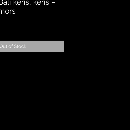
li keris, keris –
amors
Out of Stock