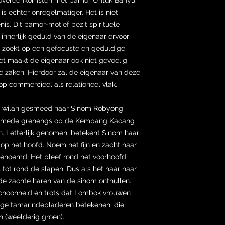
is echter onregelmatiger. Het is niet
s. Dit pamor-motief bezit spirituele
 innerlijk geduld van de eigenaar ervoor
ad’ zoekt op een gefocuste en geduldige
et maakt de eigenaar ook niet gevoelig
lle zaken. Hierdoor zal de eigenaar van deze
 op commercieel als relationeel vlak.
de wilah gesmeed naar Sinom Robyong
gesmede grenengs op de Kembang Kacang
h. Letterlijk genomen, betekent Sinom haar
 op het hoofd. Noem het fijn en zacht haar,
enoemd. Het bleef rond het voorhoofd
ms tot rond de slapen. Dus als het haar naar
de zachte haren van de sinom onthullen.
choonheid en trots dat Lombok vrouwen
nge tamarindebladeren betekenen, die
 (weelderig groen).