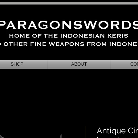
SHOP
ABOUT
CO
Antique C