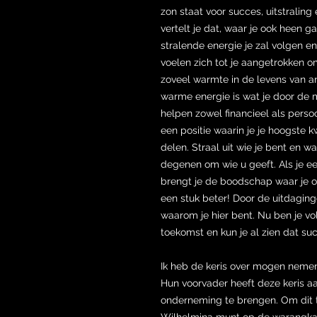
zon staat voor succes, uitstraling
vertelt je dat, waar je ook heen ga
stralende energie je zal volgen e
voelen zich tot je aangetrokken om
zoveel warmte in de levens van 
warme energie is wat je door de mo
helpen zowel financieel als persoon
een positie waarin je je hoogste 
delen. Straal uit wie je bent en wa
degenen om wie u geeft. Als je ee
brengt je de boodschap waar je o
een stuk beter! Door de uitdaging
waarom je hier bent. Nu ben je v
toekomst en kun je al zien dat su
Ik heb de keris over mogen nemen
Hun voorvader heeft deze keris a
onderneming te brengen. Om dit te
Wilhelmina munt op de warangka