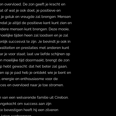
 en overvloed. De zon geeft je kracht en
at of wat je ook doet, je positieve en
n je geluk en vreugde zal brengen. Mensen
dat je altijd de positieve kant kunt zien en
andere mensen kunt brengen. Deze mooie,
eilijke tijden heen zal loodsen en je zal
lijk succesvol te zijn. Je bevindt je ook in
kwaliteiten en prestaties met anderen kunt
ar je voor staat; laat uw liefde schijnen op
n moeilijke tijd doormaakt, brengt de zon
p hebt gewacht: dat het beter zal gaan,
en op je pad heb je ontdekt wie je bent en
ol energie en enthousiasme voor de
cces en overvloed naar je toe stromen.
 van een welvarende familie uit Cirebon.
angekocht om success aan zijn
 bevestigen heeft hij een zilveren
 laten aanbrengen.