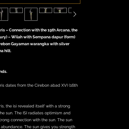
is – Connection with the 19th Arcana, the
tury) – Wilah with Sempana dapur (form)
rebon Gayaman warangka with silver
 hilt.
nds.
is dates from the Cirebon abad XVI (16th
s, the isi revealed itself with a strong
the sun. The ISI radiates optimism and
 strong connection with the sun. The sun
 abundance. The sun gives you strength