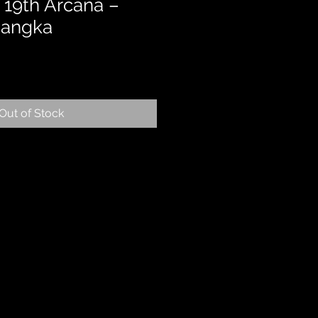
 – 19th Arcana –
mangka
Out of Stock