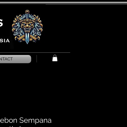
NTACT
irebon Sempana