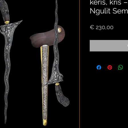
keris, kris
Ngulit Se
Price
€ 230,00