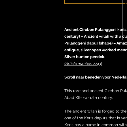
Ancient Cirebon Pulanggeni keris, 
century) – Ancient wilah with a cl
Pulanggeni dapur (shape) – Amazi
antique, silver open worked men
Silver bunton pendok.
(Article number: 2243)
Scroll naar beneden voor Nederla
This rare and ancient Cirebon Pul
Abad XII-era (12th century.
The ancient wilah is forged to the
one of the Keris dapurs that is ve
Keris has a name in common with 