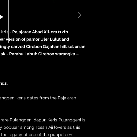
kris - Pajajaran Abad XII-era (12th
ear version of pamor Uler Lulut and
ngly carved Cirebon Gajahan hilt set on an
dak - Parahu Labuh Cirebon warangka –
nds.
anggeni keris dates from the Pajajaran
 rare Pulanggeni dapur. Keris Pulanggeni is
ry popular among Tosan Aji lovers as this
the legacy of one of the puppeteers,