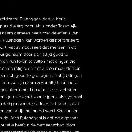
 zeldzame Pulanggeni dapur. Keris
urs die erg populair is onder Tosan Aji-
en naam gemeen heeft met de erfenis van
a. Pulanggeni kan worden geïnterpreteerd
eur), wat symboliseert dat mensen in dit
urige naam door zich altijd goed te
n en hun leven te vullen met dingen die
at en de religie, en niet alleen maar denken
or zich goed te gedragen en altijd dingen
en, zal zijn naam zeker altijd herinnerd
pgesloten in het lichaam. In het verleden
ni gereserveerd voor krijgers, als symbool
verdedigen van de natie en het land, zodat
en voor altijd herinnerd werd. We kunnen
n de Keris Pulanggeni is dat de eigenaar
reputatie heeft in de gemeenschap, door
 beschermd wordt tegen alle vormen van