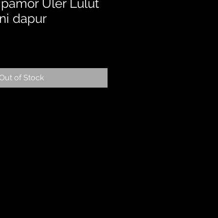
 - pamor Uler Lulut
ni dapur
Out of Stock