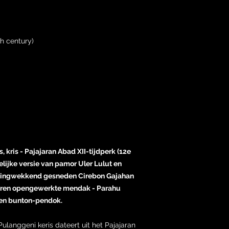
th century)
 kris - Pajajaran Abad XII-tijdperk (12e
lijke versie van pamor Uler Lulut en
azingwekkend gesneden Cirebon Gajahan
lveren opengewerkte mendak - Parahu
ren bunton-pendok.
langgeni keris dateert uit het Pajajaran