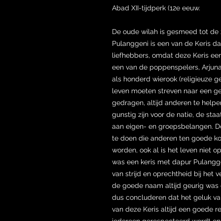
Abad XII-tijdperk (12e eeuw.
De oude wilah is gesmeed tot de
Pulanggeni is een van de Keris dap
liefhebbers, omdat deze Keris e
een van de poppenspelers, Arjun
als honderd wierook (religieuze g
leven moeten streven naar een ge
gedragen, altijd anderen te helpe
gunstig zijn voor de natie, de sta
aan eigen- en groepsbelangen. Do
te doen die anderen ten goede kom
worden, ook al is het leven niet o
was een keris met dapur Pulangge
van strijd en oprechtheid bij het 
de goede naam altijd geurig was 
dus concluderen dat het geluk va
van deze Keris altijd een goede 
iedereen gerespecteerd wordt en