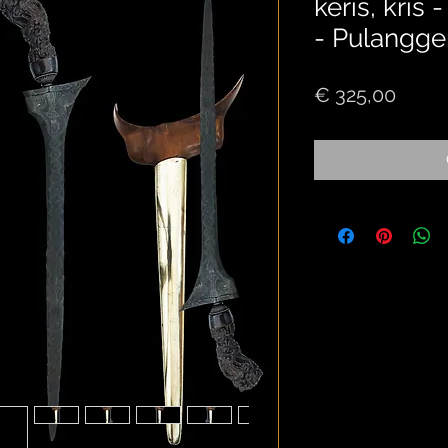
keris, kris
- Pulangge
Price
€ 325,00