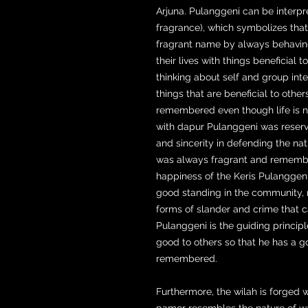
Arjuna. Pulanggeni can be interpr
fragrance), which symbolizes that i
fragrant name by always behaving 
their lives with things beneficial t
thinking about self and group int
things that are beneficial to othe
remembered even though life is not
with dapur Pulanggeni was reserve
and sincerity in defending the na
was always fragrant and remembe
happiness of the Keris Pulanggeni 
good standing in the community, 
forms of slander and crime that 
Pulanggeni is the guiding principl
good to others so that he has a 
remembered.
Furthermore, the wilah is forged w
pamor resembles the nature of wate